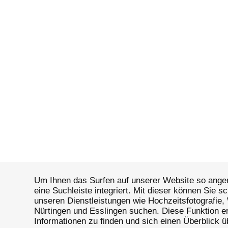
Wir machen den Moment
E
unvergessen
auth
Konferenz, Hochzeit oder
Ob bei s
Firmenfeier – wir fangen die
Reisen 
Stimmung, die Emotionen und die
wir dok
einzigartigen Details jedes Events
berühre
ein. Mit professionellem Blick und
anregen.
Erfahrung garantieren wir, dass
und läss
jeder Moment perfekt in Szene
werden!
gesetzt wird. Wir
schaffen einen
Reportag
neuen Blick!
Geschic
Um Ihnen das Surfen auf unserer Website so angen
eine Suchleiste integriert.
Mit dieser können Sie sc
unseren Dienstleistungen wie Hochzeitsfotografie,
Nürtingen und Esslingen suchen.
Diese Funktion e
Informationen zu finden und sich einen Überblick 