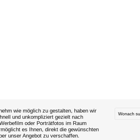
chte Geschichten
Kunst im Blick Emoti
entisch festgehalten
Bild
ozialen Ereignissen,
Durch kreative Komposition
oder alltäglichen Szenen –
Lichtführung und Perspekti
umentieren Geschichten, die
entstehen visuelle Werke, d
n und zum Nachdenken
Emotionen wecken und die
 Jedes Bild spricht für sich
Fantasie anregen. Kunstfot
t die Erlebnisse lebendig
ist mehr als nur ein Bild – si
eine visuelle Geschichte.
efotografie erzählt
hten aus dem echten Leben
ehm wie möglich zu gestalten, haben wir
hnell und unkompliziert gezielt nach
 Werbefilm oder Porträtfotos im Raum
rmöglicht es Ihnen, direkt die gewünschten
über unser Angebot zu verschaffen.
​