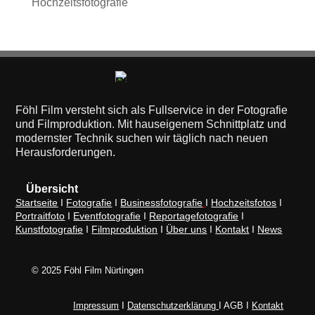
Hochzeitsfotografie
Föhl Film versteht sich als Fullservice in der Fotografie
und Filmproduktion. Mit hauseigenem Schnittplatz und
modernster Technik suchen wir täglich nach neuen
Herausforderungen.
Übersicht
Startseite
I
Fotografie
I
Businessfotografie
I
Hochzeitsfotos
I
Portraitfoto
I
Eventfotografie
I
Reportagefotografie
I
Kunstfotografie
I
Filmproduktion
I
Über uns
I
Kontakt
I
News
© 2025 Föhl Film Nürtingen
Impressum
I
Datenschutzerklärung
I AGB I
Kontakt