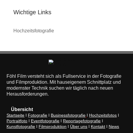
Wichtige Links
Hochzeitsfotografie
Föhl Film versteht sich als Fullservice in der Fotografie
und Filmproduktion. Mit hauseigenem Schnittplatz und
modernster Technik suchen wir täglich nach neuen
Herausforderungen.
Übersicht
Startseite
I
Fotografie
I
Businessfotografie
I
Hochzeitsfotos
I
Portraitfoto
I
Eventfotografie
I
Reportagefotografie
I
Kunstfotografie
I
Filmproduktion
I
Über uns
I
Kontakt
I
News