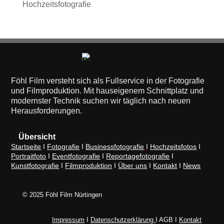
Hochzeitsfotografie
Föhl Film versteht sich als Fullservice in der Fotografie
und Filmproduktion. Mit hauseigenem Schnittplatz und
modernster Technik suchen wir täglich nach neuen
Herausforderungen.
Übersicht
Startseite
I
Fotografie
I
Businessfotografie
I
Hochzeitsfotos
I
Portraitfoto
I
Eventfotografie
I
Reportagefotografie
I
Kunstfotografie
I
Filmproduktion
I
Über uns
I
Kontakt
I
News
© 2025 Föhl Film Nürtingen
Impressum
I
Datenschutzerklärung
I AGB I
Kontakt