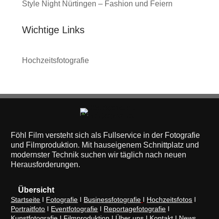
Style Night Nürtingen – Fashion und Feiern
Wichtige Links
Hochzeitsfotografie
Föhl Film versteht sich als Fullservice in der Fotografie
und Filmproduktion. Mit hauseigenem Schnittplatz und
modernster Technik suchen wir täglich nach neuen
Herausforderungen.
Übersicht
Startseite
I
Fotografie
I
Businessfotografie
I
Hochzeitsfotos
I
Portraitfoto
I
Eventfotografie
I
Reportagefotografie
I
Kunstfotografie
I
Filmproduktion
I
Über uns
I
Kontakt
I
News