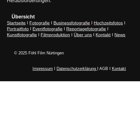
Herausforderungen.
Übersicht
Startseite
I
Fotografie
I
Businessfotografie
I
Hochzeitsfotos
I
Portraitfoto
I
Eventfotografie
I
Reportagefotografie
I
Kunstfotografie
I
Filmproduktion
I
Über uns
I
Kontakt
I
News
© 2025 Föhl Film Nürtingen
Impressum
I
Datenschutzerklärung
I AGB I
Kontakt