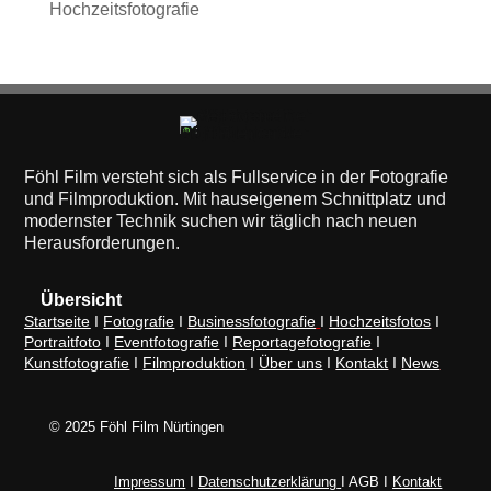
Hochzeitsfotografie
Föhl Film versteht sich als Fullservice in der Fotografie
und Filmproduktion. Mit hauseigenem Schnittplatz und
modernster Technik suchen wir täglich nach neuen
Herausforderungen.
Übersicht
Startseite
I
Fotografie
I
Businessfotografie
I
Hochzeitsfotos
I
Portraitfoto
I
Eventfotografie
I
Reportagefotografie
I
Kunstfotografie
I
Filmproduktion
I
Über uns
I
Kontakt
I
News
© 2025 Föhl Film Nürtingen
Impressum
I
Datenschutzerklärung
I AGB I
Kontakt