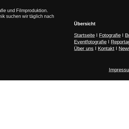
rafie und Filmproduktion.
ik suchen wir täglich nach
Übersicht
Startseite
I
Fotografie
I
B
Eventfotografie
I
Reportag
Über uns
I
Kontakt
I
New
Impress