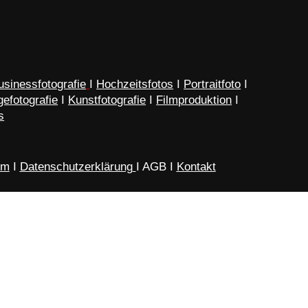
usinessfotografie
I
Hochzeitsfotos
I
Portraitfoto
I
efotografie
I
Kunstfotografie
I
Filmproduktion
I
s
um
I
Datenschutzerklärung
I AGB I
Kontakt