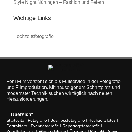
Style Night Nürtingen – Fashion und Feiern
Wichtige Links
Hochzeitsfotografie
Föhl Film versteht sich als Fullservice in der Fotografie
und Filmproduktion. Mit hauseigenem Schnittplatz und
modernster Technik suchen wir täglich nach neuen
Herausforderungen.
Übersicht
Startseite
I
Fotografie
I
Businessfotografie
I
Hochzeitsfotos
I
Portraitfoto
I
Eventfotografie
I
Reportagefotografie
I
Kunstfotografie
I
Filmproduktion
I
Über uns
I
Kontakt
I
News